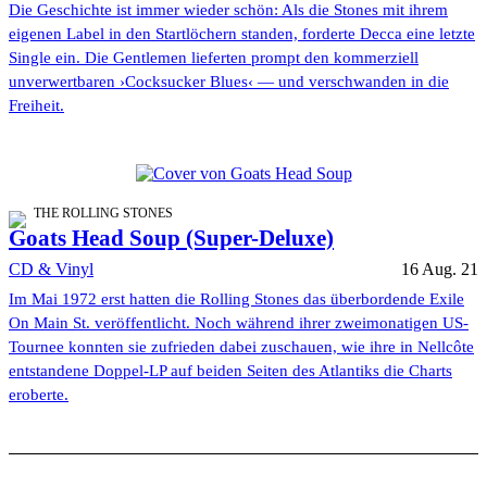
Die Geschichte ist immer wieder schön: Als die Stones mit ihrem
eigenen Label in den Startlöchern standen, forderte Decca eine letzte
Single ein. Die Gentlemen lieferten prompt den kommerziell
unverwertbaren ›Cocksucker Blues‹ — und verschwanden in die
Freiheit.
THE ROLLING STONES
Goats Head Soup (Super-Deluxe)
CD & Vinyl
16 Aug. 21
Im Mai 1972 erst hatten die Rolling Stones das überbordende Exile
On Main St. veröffentlicht. Noch während ihrer zweimonatigen US-
Tournee konnten sie zufrieden dabei zuschauen, wie ihre in Nellcôte
entstandene Doppel-LP auf beiden Seiten des Atlantiks die Charts
eroberte.