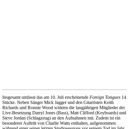
Insgesamt umfasst das am 10. Juli erscheinende
Foreign Tongues
14
Stücke. Neben Sänger Mick Jagger und den Gitarristen Keith
Richards und Ronnie Wood wirkten die langjährigen Mitglieder der
Live-Besetzung Darryl Jones (Bass), Matt Clifford (Keyboards) und
Steve Jordan (Schlagzeug) an den Aufnahmen mit. Zudem ist ein
besonderer Auftritt von Charlie Watts enthalten, aufgenommen
während einer seiner letzten Studiosessions vor seinem Tod im Jahr