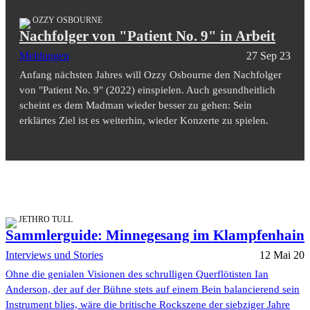
OZZY OSBOURNE
Nachfolger von "Patient No. 9" in Arbeit
Meldungen
27 Sep 23
Anfang nächsten Jahres will Ozzy Osbourne den Nachfolger
von "Patient No. 9" (2022) einspielen. Auch gesundheitlich
scheint es dem Madman wieder besser zu gehen: Sein
erklärtes Ziel ist es weiterhin, wieder Konzerte zu spielen.
JETHRO TULL
Sammlerguide: Minnegesang im Klampfenhain
Interviews und Stories
12 Mai 20
Ohne die genialen Visionen des schrulligen Querflötisten Ian
Anderson, der auf der Bühne stets auf einem Bein balancierend sein
Instrument blies, wäre die britische Rockszene der siebziger Jahre