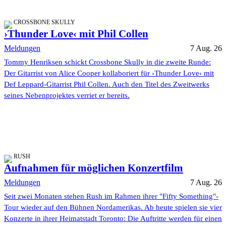
CROSSBONE SKULLY
›Thunder Love‹ mit Phil Collen
Meldungen
7 Aug. 26
Tommy Henriksen schickt Crossbone Skully in die zweite Runde:
Der Gitarrist von Alice Cooper kollaboriert für ›Thunder Love‹ mit
Def Leppard-Gitarrist Phil Collen. Auch den Titel des Zweitwerks
seines Nebenprojektes verriet er bereits.
RUSH
Aufnahmen für möglichen Konzertfilm
Meldungen
7 Aug. 26
Seit zwei Monaten stehen Rush im Rahmen ihrer "Fifty Something"-
Tour wieder auf den Bühnen Nordamerikas. Ab heute spielen sie vier
Konzerte in ihrer Heimatstadt Toronto: Die Auftritte werden für einen