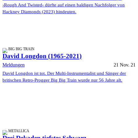
›Rough And Twisted‹ dürfte auf einen baldigen Nachfolger von
Hackney Diamonds (2023) hindeuten.
BIG BIG TRAIN
David Longdon (1965-2021)
Meldungen
21 Nov. 21
David Longdon ist tot. Der Multi-Instrumentalist und Sänger der
britischen Retro-Progger Big Big Train wurde nur 56 Jahre alt.
METALLICA