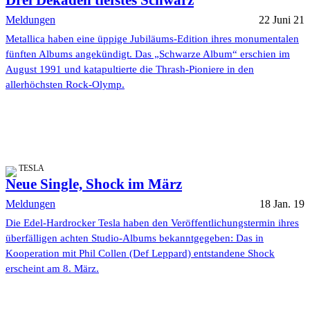
Drei Dekaden tiefstes Schwarz
Meldungen
22 Juni 21
Metallica haben eine üppige Jubiläums-Edition ihres monumentalen
fünften Albums angekündigt. Das „Schwarze Album“ erschien im
August 1991 und katapultierte die Thrash-Pioniere in den
allerhöchsten Rock-Olymp.
TESLA
Neue Single, Shock im März
Meldungen
18 Jan. 19
Die Edel-Hardrocker Tesla haben den Veröffentlichungstermin ihres
überfälligen achten Studio-Albums bekanntgegeben: Das in
Kooperation mit Phil Collen (Def Leppard) entstandene Shock
erscheint am 8. März.