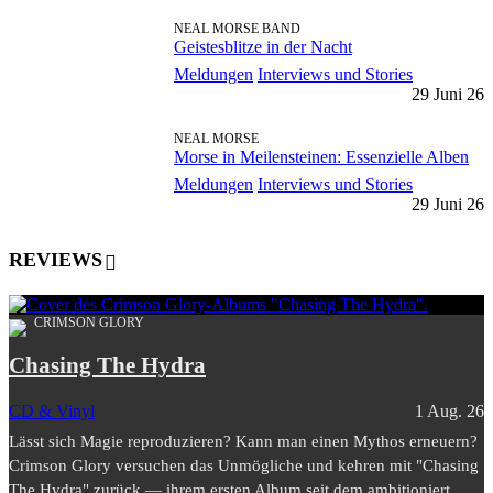
NEAL MORSE BAND
Geistesblitze in der Nacht
Meldungen
Interviews und Stories
29 Juni 26
NEAL MORSE
Morse in Meilensteinen: Essenzielle Alben
Meldungen
Interviews und Stories
29 Juni 26
REVIEWS
CRIMSON GLORY
Chasing The Hydra
CD & Vinyl
1 Aug. 26
Lässt sich Magie reproduzieren? Kann man einen Mythos erneuern?
Crimson Glory versuchen das Unmögliche und kehren mit "Chasing
The Hydra" zurück — ihrem ersten Album seit dem ambitioniert