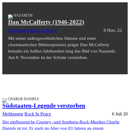
NAZARETH
Dan McCafferty (1946-2022)
Meldungen
Rock In Peace
9 Nov. 22
Mit seiner außergewöhnlichen Stimme und einer
charismatischen Bühnenpräsenz prägte Dan McCafferty
beinahe ein halbes Jahrhundert lang das Bild von Nazareth.
Am 8. November ist der Schotte verstorben.
CHARLIE DANIELS
Südstaaten-Legende verstorben
Meldungen
Rock In Peace
6 Juli 20
Der einflussreiche Country- und Southern-Rock-Musiker Charlie
Daniels ist tot. Er starb im Alter von 83 Jahren an einem