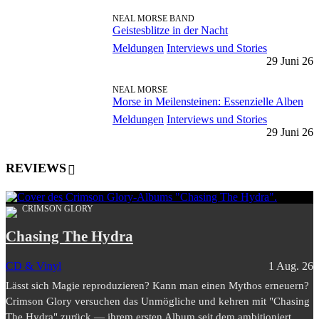
NEAL MORSE BAND
Geistesblitze in der Nacht
Meldungen
Interviews und Stories
29 Juni 26
NEAL MORSE
Morse in Meilensteinen: Essenzielle Alben
Meldungen
Interviews und Stories
29 Juni 26
REVIEWS
CRIMSON GLORY
Chasing The Hydra
CD & Vinyl
1 Aug. 26
Lässt sich Magie reproduzieren? Kann man einen Mythos erneuern?
Crimson Glory versuchen das Unmögliche und kehren mit "Chasing
The Hydra" zurück — ihrem ersten Album seit dem ambitioniert