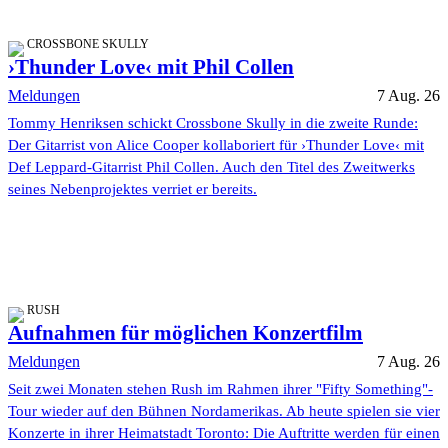
CROSSBONE SKULLY
›Thunder Love‹ mit Phil Collen
Meldungen
7 Aug. 26
Tommy Henriksen schickt Crossbone Skully in die zweite Runde:
Der Gitarrist von Alice Cooper kollaboriert für ›Thunder Love‹ mit
Def Leppard-Gitarrist Phil Collen. Auch den Titel des Zweitwerks
seines Nebenprojektes verriet er bereits.
RUSH
Aufnahmen für möglichen Konzertfilm
Meldungen
7 Aug. 26
Seit zwei Monaten stehen Rush im Rahmen ihrer "Fifty Something"-
Tour wieder auf den Bühnen Nordamerikas. Ab heute spielen sie vier
Konzerte in ihrer Heimatstadt Toronto: Die Auftritte werden für einen