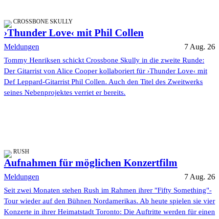
CROSSBONE SKULLY
›Thunder Love‹ mit Phil Collen
Meldungen
7 Aug. 26
Tommy Henriksen schickt Crossbone Skully in die zweite Runde:
Der Gitarrist von Alice Cooper kollaboriert für ›Thunder Love‹ mit
Def Leppard-Gitarrist Phil Collen. Auch den Titel des Zweitwerks
seines Nebenprojektes verriet er bereits.
RUSH
Aufnahmen für möglichen Konzertfilm
Meldungen
7 Aug. 26
Seit zwei Monaten stehen Rush im Rahmen ihrer "Fifty Something"-
Tour wieder auf den Bühnen Nordamerikas. Ab heute spielen sie vier
Konzerte in ihrer Heimatstadt Toronto: Die Auftritte werden für einen