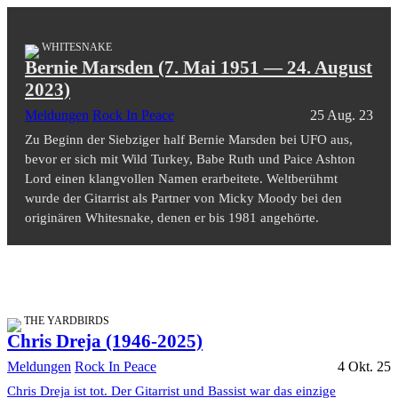
WHITESNAKE
Bernie Marsden (7. Mai 1951 — 24. August
2023)
Meldungen
Rock In Peace
25 Aug. 23
Zu Beginn der Siebziger half Bernie Marsden bei UFO aus,
bevor er sich mit Wild Turkey, Babe Ruth und Paice Ashton
Lord einen klangvollen Namen erarbeitete. Weltberühmt
wurde der Gitarrist als Partner von Micky Moody bei den
originären Whitesnake, denen er bis 1981 angehörte.
THE YARDBIRDS
Chris Dreja (1946-2025)
Meldungen
Rock In Peace
4 Okt. 25
Chris Dreja ist tot. Der Gitarrist und Bassist war das einzige