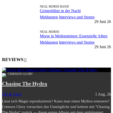
NEAL MORSE BAND
Geistesblitze in der Nacht
Meldungen
Interviews und Stories
29 Juni 26
NEAL MORSE
Morse in Meilensteinen: Essenzielle Alben
Meldungen
Interviews und Stories
29 Juni 26
REVIEWS
CRIMSON GLORY
Chasing The Hydra
CD & Vinyl
1 Aug. 26
Lässt sich Magie reproduzieren? Kann man einen Mythos erneuern?
Crimson Glory versuchen das Unmögliche und kehren mit "Chasing
The Hydra" zurück — ihrem ersten Album seit dem ambitioniert